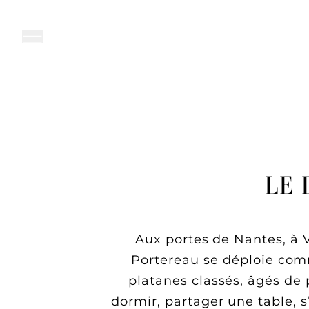
MENU
LE DOMAINE
LES CHAMBRES & SUI
CLASSIQUES
SUPÉRIEURES
DELUXE
LE 
JUNIOR
JUNIOR PRESTIGE
Aux portes de Nantes, à V
Portereau se déploie comm
platanes classés, âgés de p
dormir, partager une table, s’