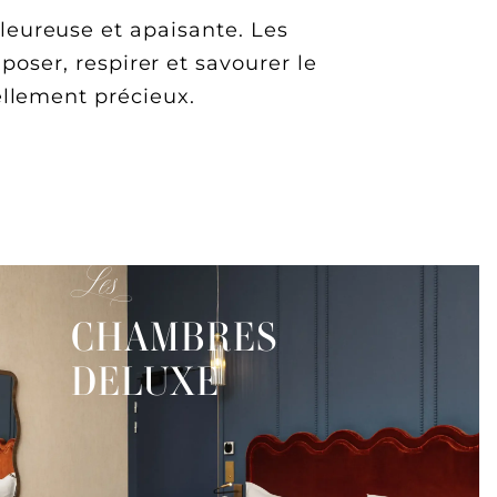
eureuse et apaisante. Les
poser, respirer et savourer le
ellement précieux.
Les
CHAMBRES
DELUXE
-