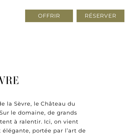
U
FR
EN
OFFRIR
RÉSERVER
L'ORANGERIE
LA GUINGUETTE
MARIAGES
RÉCEPTIONS
SÉMINAIRES
IVRE
de la Sèvre, le Château du
 Sur le domaine, de grands
nt à ralentir. Ici, on vient
t élégante, portée par l’art de